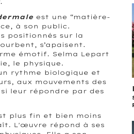
.
odermale
est une “matière-
ce, à son public.
s positionnés sur la
courbent, s’apaisent.
erme émotif. Selma Lepart
ie, le physique.
’un rythme biologique et
ieurs, aux mouvements des
nsi leur répondre par des
t plus fin et bien moins
aît. L'œuvre répond à ses
physiques. Elle a son