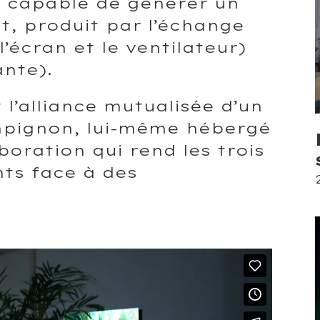
t capable de générer un
, produit par l’échange
’écran et le ventilateur)
ante).
 l’alliance mutualisée d’un
ampignon, lui-même hébergé
boration qui rend les trois
nts face à des